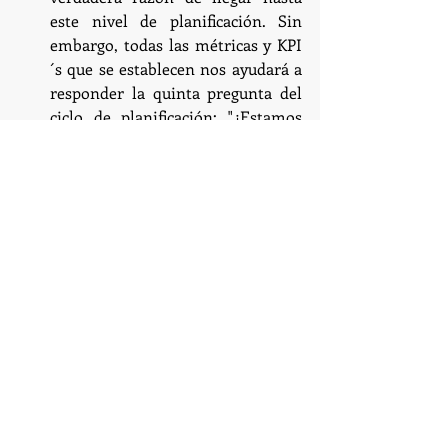
este nivel de planificación. Sin 
embargo, todas las métricas y KPI
´s que se establecen nos ayudará a 
responder la quinta pregunta del 
ciclo de planificación: "¿Estamos 
llegando allí?"
CONCLUSIONES 
La experiencia indica que el exito 
empresarial y la planificación son dos 
variables con altísima correlación. Sin 
embargo, también es claro que muchas 
organizaciones no han desarrollado las 
habilidades ni la metodología para 
planificar. Esta es la razón de ser de 
este articulo.